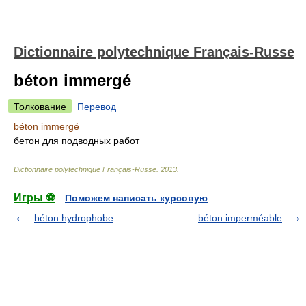
Dictionnaire polytechnique Français-Russe
béton immergé
Толкование
Перевод
béton immergé
бетон для подводных работ
Dictionnaire polytechnique Français-Russe
.
2013
.
Игры ⚽
Поможем написать курсовую
béton hydrophobe
béton imperméable